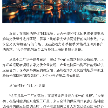
近日，在德国的光伏项目现场，天合光能的技术团队将储能电池
舱与光伏组件进行匹配，屏幕上跳动着光储协同运行的实时参数。“以
前是光伏‘单枪匹马’闯市场，现在必须光储‘手拉手’才能满足海外客户
的需求。”天合光能的后台工程师对上海证券报记者说。
从单个工厂到全链条布局，光伏行业的出海路径正经历蜕变。上
海证券报记者调研多家光伏企业发现，产业链协同出海不仅能形成供
应链合力，保障原料供应的稳定性，还能在海外光伏落地场景中加速
释放光储协同“乘数效应”，为企业开辟第二增长曲线。
从“单打独斗”到共生共赢
“这不是单一工厂的落地，而是整条产业链在海外的‘扎根’。”今年
初，在晶科能源的东南亚工厂里，来自全球的供应商代表参加晶科能
源召开的供应链协调会时，晶科能源相关负责人对光伏企业出海趋势