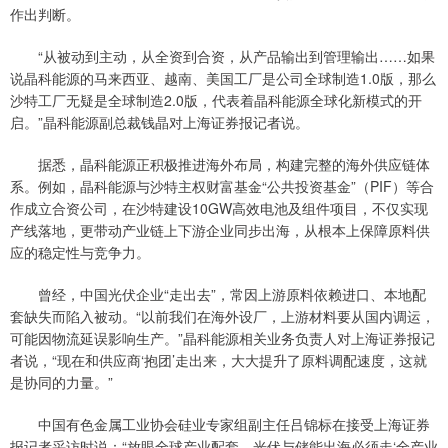
作出判断。
“从被动到主动，从全资到合资，从产品输出到管理输出……如果
说晶科能源的马来西亚、越南、美国工厂是公司全球制造1.0版，那么
沙特工厂无疑是全球制造2.0版，代表着晶科能源全球化新模式的开
启。”晶科能源副总裁钱晶对上海证券报记者说。
据悉，晶科能源正积极推进海外布局，构建完整的海外供应链体
系。例如，晶科能源与沙特主权财富基金“公共投资基金”（PIF）等合
作成立合资公司，在沙特建设10GW高效电池及组件项目，不仅实现
产线落地，更带动产业链上下游企业同步出海，从根本上保障原料供
应的稳定性与竞争力。
曾经，中国光伏企业“走出去”，常因上游原料依赖进口、本地配
套缺失而陷入被动。“以前我们在海外设厂，上游材料要从国内调运，
可能因物流延误影响生产。”晶科能源相关业务负责人对上海证券报记
者说，“现在和供应商‘抱团’走出来，大大提升了原料调配速度，这就
是协同的力量。”
中国有色金属工业协会硅业专家组副主任吕锦标在接受上海证券
报记者采访时说：“放眼全球产业配套，光伏与储能出海必须走‘全产业