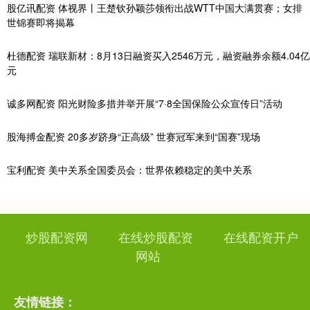
股亿讯配资 体视界丨王楚钦孙颖莎领衔出战WTT中国大满贯赛；女排
世锦赛即将揭幕
杜德配资 瑞联新材：8月13日融资买入2546万元，融资融券余额4.04亿
元
诚多网配资 阳光财险多措并举开展“7·8全国保险公众宣传日”活动
股海搏金配资 20多岁跻身“正高级” 世赛冠军来到“国赛”现场
宝利配资 美中关系全国委员会：世界依赖稳定的美中关系
炒股配资网
在线炒股配资
在线配资开户
网站
友情链接：