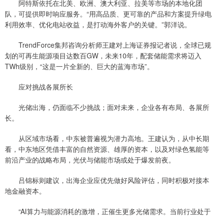
阿特斯依托在北美、欧洲、澳大利亚、拉美等市场的本地化团
队，可提供即时响应服务。“用高品质、更可靠的产品和方案提升绿电
利用效率、优化电站收益，是打动海外客户的关键。”郭洋说。
TrendForce集邦咨询分析师王建对上海证券报记者说，全球已规
划的可再生能源项目达数百GW，未来10年，配套储能需求将迈入
TWh级别，“这是一片全新的、巨大的蓝海市场”。
应对挑战各展所长
光储出海，仍面临不少挑战；面对未来，企业各有布局、各展所
长。
从区域市场看，中东被普遍视为潜力高地。王建认为，从中长期
看，中东地区凭借丰富的自然资源、雄厚的资本，以及对绿色氢能等
前沿产业的战略布局，光伏与储能市场或处于爆发前夜。
吕锦标则建议，出海企业应优先做好风险评估，同时积极对接本
地金融资本。
“AI算力与能源消耗的激增，正催生更多光储需求。当前行业处于