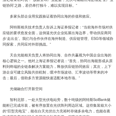
链协同’之路，若仍单打独斗，难以实现目标。”
多家头部企业用实践验证着协同出海的价值和效应。
阿特斯相关技术负责人告诉上海证券报记者：“当前海外市场对供
应链的要求愈发全面，这倒逼光伏企业拓展出海边界，带动供应商同
步‘走出去’。我们与合作伙伴在海外制造、供应链管理、ESG等领域协
同探索，共同应对外部挑战。”
天合光能相关负责人将协同出海、合作共赢视为中国企业出海的
核心逻辑之一。他对上海证券报记者说：“首先，协同出海能形成从原
料到终端的全链条解决方案能力，释放供应链协同效应；其次，上下
游企业可建立风险共担机制，缓冲市场波动、汇率波动等带来的冲
击；最后，借助多方资源能快速适配本地市场。”
光储融合打开新空间
智利北部，一处大型光伏电站旁，数十吨级的阿特斯SolBank储
能柜已完成吊装，被有序放置在光伏阵列周边区域。这些集装箱大小
的“巨型充电宝”，能在白天光伏出力充裕时存储多余电力，也能在夜