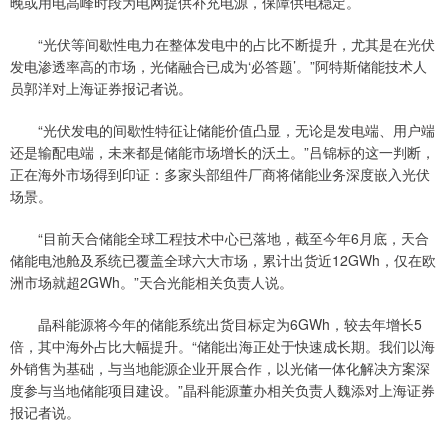
晚或用电高峰时段为电网提供补充电源，保障供电稳定。
“光伏等间歇性电力在整体发电中的占比不断提升，尤其是在光伏
发电渗透率高的市场，光储融合已成为‘必答题’。”阿特斯储能技术人
员郭洋对上海证券报记者说。
“光伏发电的间歇性特征让储能价值凸显，无论是发电端、用户端
还是输配电端，未来都是储能市场增长的沃土。”吕锦标的这一判断，
正在海外市场得到印证：多家头部组件厂商将储能业务深度嵌入光伏
场景。
“目前天合储能全球工程技术中心已落地，截至今年6月底，天合
储能电池舱及系统已覆盖全球六大市场，累计出货近12GWh，仅在欧
洲市场就超2GWh。”天合光能相关负责人说。
晶科能源将今年的储能系统出货目标定为6GWh，较去年增长5
倍，其中海外占比大幅提升。“储能出海正处于快速成长期。我们以海
外销售为基础，与当地能源企业开展合作，以光储一体化解决方案深
度参与当地储能项目建设。”晶科能源董办相关负责人魏添对上海证券
报记者说。