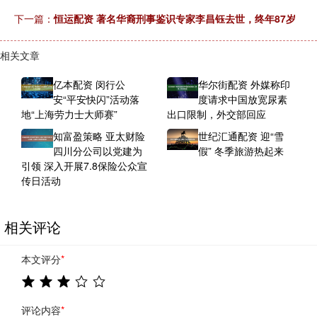
下一篇：
恒运配资 著名华裔刑事鉴识专家李昌钰去世，终年87岁
相关文章
亿本配资 闵行公
华尔街配资 外媒称印
安“平安快闪”活动落
度请求中国放宽尿素
地“上海劳力士大师赛”
出口限制，外交部回应
知富盈策略 亚太财险
世纪汇通配资 迎“雪
四川分公司以党建为
假” 冬季旅游热起来
引领 深入开展7.8保险公众宣
传日活动
相关评论
本文评分
*
评论内容
*