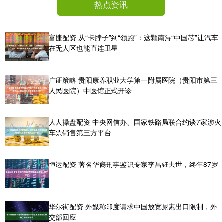
热点资讯
富捷配资 从“卡脖子”到“领跑”：这颗南浔“中国芯”让汽车
在无人区也能直连卫星
广证策略 贵阳康养职业大学第一附属医院（贵阳市第三
人民医院）中医馆正式开诊
人人操盘配资 中央网信办、国家铁路局联合约谈7家涉火
车票销售第三方平台
恒运配资 著名华裔刑事鉴识专家李昌钰去世，终年87岁
华尔街配资 外媒称印度请求中国放宽尿素出口限制，外
交部回应